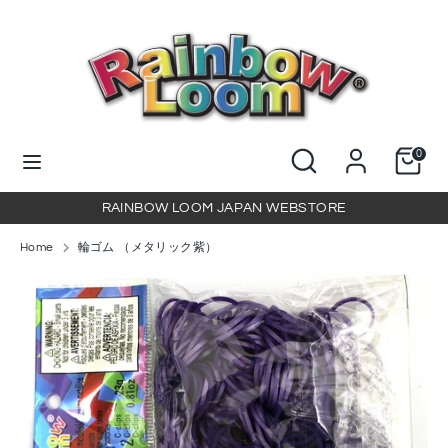
コ
ン
テ
ン
検
当
ツ
索
店
に
を
当
検
ス
0
検
店
索
キ
索
を
ッ
RAINBOW LOOM JAPAN WEBSTORE
検
プ
索
Home
輪ゴム （メタリック紫）