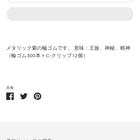
メタリック紫の輪ゴムです。 意味：王族、神秘、精神
（輪ゴム300本＋C-クリップ12個）
共有
Facebook
Twitter
Pin
で
で
す
シ
シ
る
ェ
ェ
ア
ア
す
る