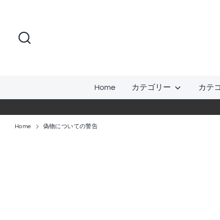
コ
ン
テ
検
ン
索
ツ
に
ス
Home
カテゴリー
カテ
キ
ッ
プ
Home
偽物についての警告