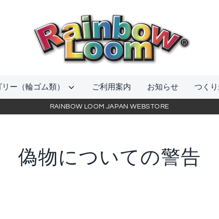
当
店
を
検
索
ゴリー（輪ゴム類）
ご利用案内
お知らせ
つくり
RAINBOW LOOM JAPAN WEBSTORE
偽物についての警告