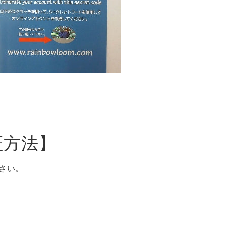
証方法】
さい。