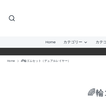
コ
ン
テ
検
ン
索
ツ
に
ス
Home
カテゴリー
カテ
キ
ッ
プ
Home
🌈輪ゴムセット（デュアルレイヤー）
🌈