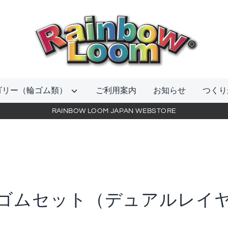
当
店
を
検
索
ゴリー（輪ゴム類）
ご利用案内
お知らせ
つくり
RAINBOW LOOM JAPAN WEBSTORE
輪ゴムセット（デュアルレイ