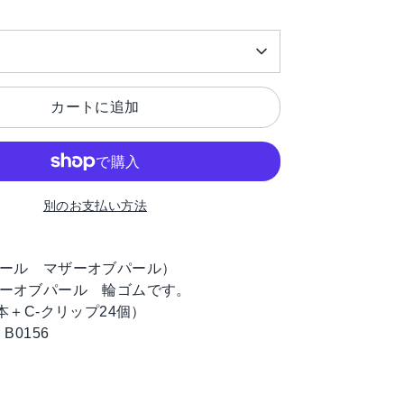
カートに追加
別のお支払い方法
ール マザーオブパール）
ーオブパール 輪ゴムです。
C-
24
本＋
クリップ
個）
B0156
：