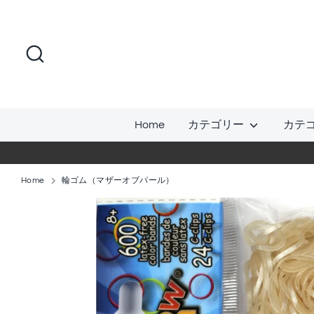
コ
ン
テ
検
ン
索
ツ
に
ス
Home
カテゴリー
カテ
キ
ッ
プ
Home
輪ゴム（マザーオブパール）