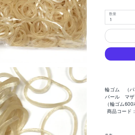
数量
1
輪ゴム （パ
パール マザ
600
（輪ゴム
商品コード