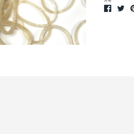
共有
Facebook
Twit
で
で
シ
シ
ェ
ェ
ア
ア
す
る