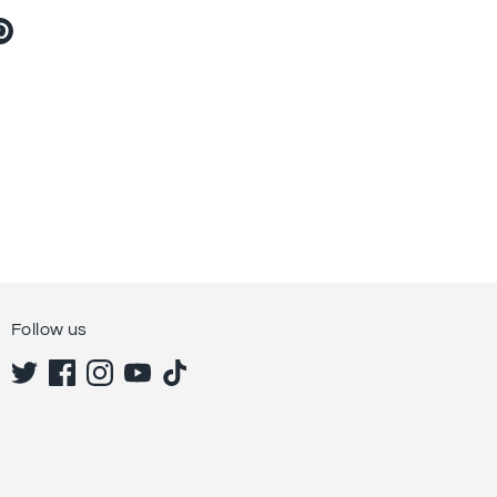
ter
Pin
す
る
Follow us