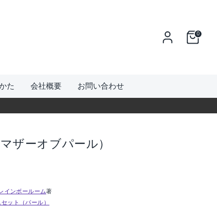
0
かた
会社概要
お問い合わせ
（マザーオブパール）
m / レインボールーム
著
ムセット（パール）