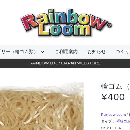
当
店
を
検
索
ゴリー（輪ゴム類）
ご利用案内
お知らせ
つくり
RAINBOW LOOM JAPAN WEBSTORE
輪ゴム
¥400
Rainbow Loo
タイプ：
🌈輪ゴ
SKU:
B0156