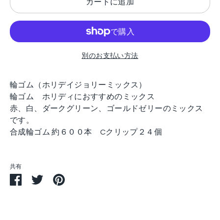
カートに追加
別のお支払い方法
輪ゴム（ホリデイジョリーミックス）
輪ゴム ホリディにおすすめのミックス
赤、白、ダークグリーン、ゴールドゼリーのミックス
です。
合成輪ゴム 約６００本 Cクリップ２４個
共有
Facebook
Twitter
Pin
で
で
す
シ
シ
る
ェ
ェ