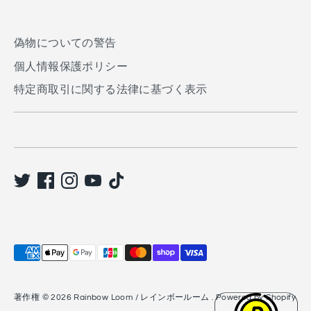
ア
ア
す
る
偽物についての警告
個人情報保護ポリシー
特定商取引に関する法律に基づく表示
利
用
で
著作権 © 2026
Rainbow Loom / レインボールーム
. Powered by Shopify
き