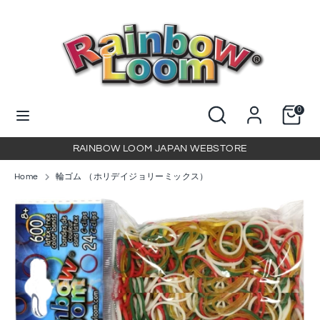
コ
ン
テ
ン
検
当
ツ
索
店
に
を
当
検
ス
0
検
店
索
キ
索
を
ッ
RAINBOW LOOM JAPAN WEBSTORE
検
プ
索
Home
輪ゴム （ホリデイジョリーミックス）