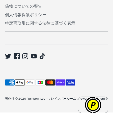
る
偽物についての警告
個人情報保護ポリシー
特定商取引に関する法律に基づく表示
利
用
で
著作権 © 2026
Rainbow Loom / レインボールーム
. Powered by Shopify
き
る
支