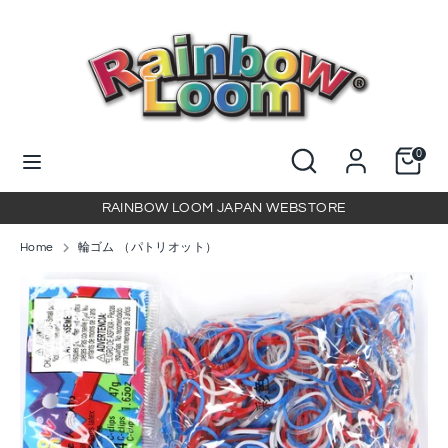
コ
ン
テ
ン
検
当
ツ
索
店
に
を
当
検
ス
0
検
店
索
キ
索
を
ッ
RAINBOW LOOM JAPAN WEBSTORE
検
プ
索
Home
輪ゴム （パトリオット）