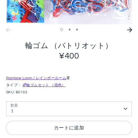
輪ゴム （パトリオット）
¥400
Rainbow Loom / レインボールーム
著
タイプ：
🌈輪ゴムセット （混色）
SKU:
B0102
数量
1
カートに追加