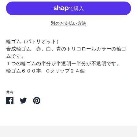
別のお支払い方法
輪ゴム（パトリオット）
合成輪ゴム 赤、白、青のトリコロールカラーの輪ゴ
ムです。
１つの輪ゴムの半分が半透明ー半分が不透明です。
輪ゴム６００本 Cクリップ２４個
共有
Facebook
Twitter
Pin
で
で
す
シ
シ
る
ェ
ェ
ア
ア
す