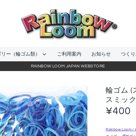
当
店
を
検
索
ゴリー（輪ゴム類）
ご利用案内
お知らせ
つくり
RAINBOW LOOM JAPAN WEBSTORE
輪ゴム 
スミッ
¥400
Rainbow Loo