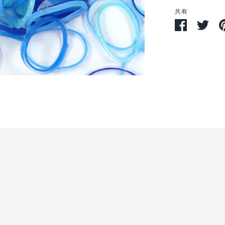
共有
Facebook
Twit
で
で
シ
シ
ェ
ェ
ア
ア
す
る