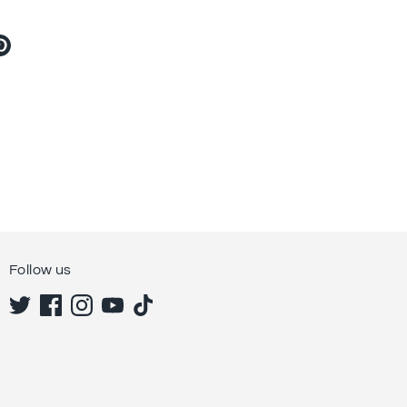
ter
Pin
す
る
Follow us