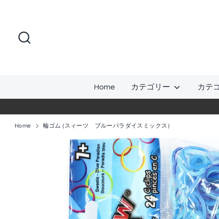
コ
ン
テ
検
ン
索
ツ
に
ス
Home
カテゴリー
カテ
キ
ッ
プ
Home
輪ゴム (スィーツ ブルーパラダイスミックス）