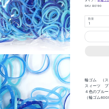
タイプ：
🌈輪ゴ
SKU:
B0190
数量
1
輪ゴム （ス
スィーツ ブ
４色のブル
（輪ゴム600