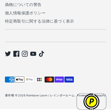
る
偽物についての警告
個人情報保護ポリシー
特定商取引に関する法律に基づく表示
利
用
で
著作権 © 2026
Rainbow Loom / レインボールーム
. Powered by Shopify
き
る
支