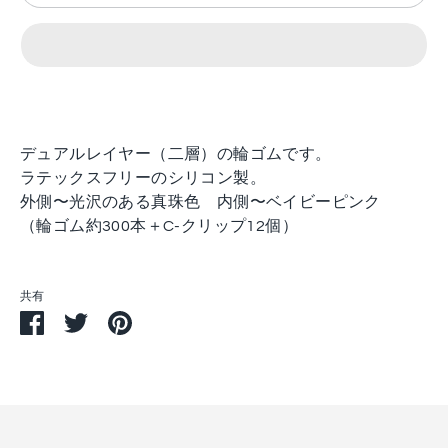
デュアルレイヤー（二層）の輪ゴムです。
ラテックスフリーのシリコン製。
外側〜光沢のある真珠色 内側〜ベイビーピンク
（輪ゴム約300本＋C-クリップ12個）
共有
Facebook
Twitter
Pin
で
で
す
シ
シ
る
ェ
ェ
ア
ア
す