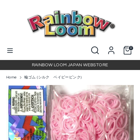
コ
ン
テ
ン
検
当
ツ
索
店
に
を
当
検
ス
0
検
店
索
キ
索
を
ッ
RAINBOW LOOM JAPAN WEBSTORE
検
プ
索
Home
輪ゴム (シルク ベイビーピンク)