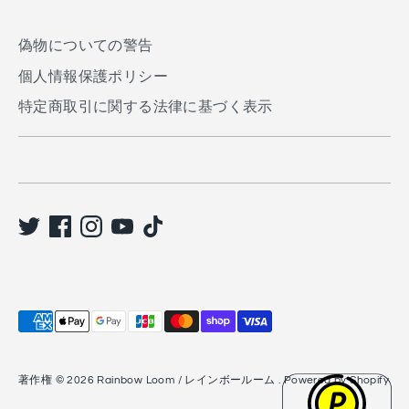
す
る
偽物についての警告
個人情報保護ポリシー
特定商取引に関する法律に基づく表示
利
用
で
著作権 © 2026
Rainbow Loom / レインボールーム
. Powered by Shopify
き
る