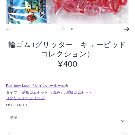
輪ゴム (グリッター キューピッド
コレクション）
¥400
Rainbow Loom / レインボールーム
著
タイプ：
🌈輪ゴムセット （混色）, 🌈輪ゴムセット
（グリッター シリーズ)
SKU:
B0210
数量
1