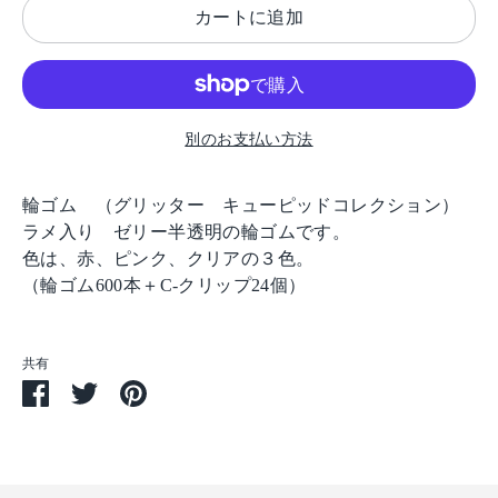
カートに追加
別のお支払い方法
輪ゴム （グリッター キューピッドコレクション）
ラメ入り ゼリー半透明の輪ゴムです。
色は、赤、ピンク、クリアの３色。
（輪ゴム600本＋C-クリップ24個）
共有
Facebook
Twitter
Pin
で
で
す
シ
シ
る
ェ
ェ
ア
ア