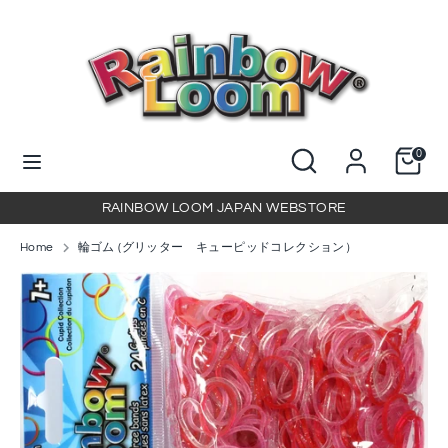
コ
ン
テ
ン
検
当
ツ
索
店
に
を
当
検
ス
0
検
店
索
キ
索
を
ッ
RAINBOW LOOM JAPAN WEBSTORE
検
プ
索
Home
輪ゴム (グリッター キューピッドコレクション）