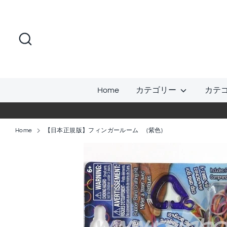
コ
ン
テ
検
ン
索
ツ
に
ス
Home
カテゴリー
カテ
キ
ッ
プ
Home
【日本正規版】フィンガールーム (紫色)