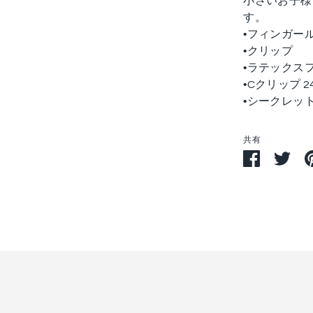
小さいお子様
す。
•フィンガー
•クリップ
•ラテックスフ
•Cクリップ 2
•シークレッ
共有
Facebook
Twit
で
で
シ
シ
ェ
ェ
ア
ア
す
る