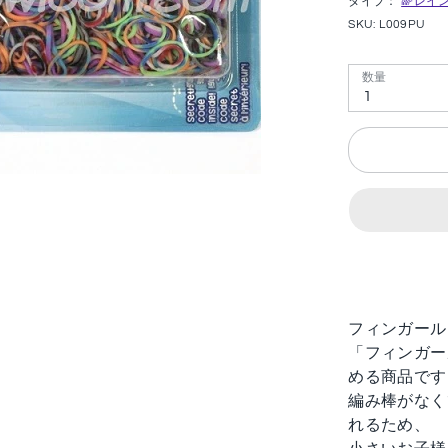
タイプ：
🌈レイン
SKU:
L009PU
数量
1
フィンガール
「フィンガー
める商品です
編み棒がなく
れるため、