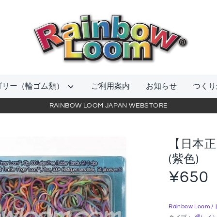
当
店
を
検
索
ゴリー（輪ゴム類）
ご利用案内
お知らせ
つくり
RAINBOW LOOM JAPAN WEBSTORE
【日本
(紫色)
¥650
Rainbow Loo