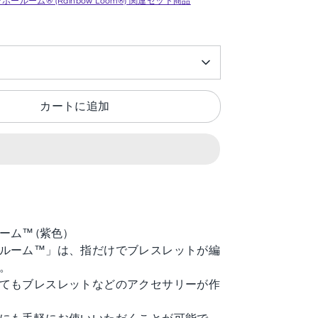
ボールーム® (Rainbow Loom®) 関連セット商品
カートに追加
ーム™ (紫色）
ルーム™」は、指だけでブレスレットが編
。
てもブレスレットなどのアクセサリーが作