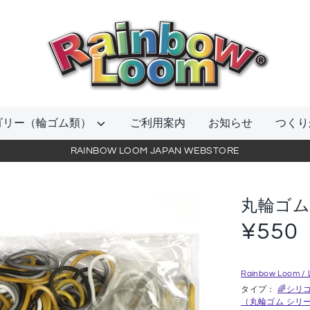
当
店
を
検
索
ゴリー（輪ゴム類）
ご利用案内
お知らせ
つくり
RAINBOW LOOM JAPAN WEBSTORE
丸輪ゴム
¥550
Rainbow Loo
タイプ：
🌈シリ
（丸輪ゴム シリー