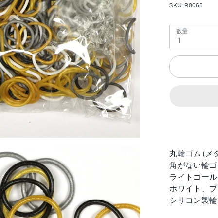
SKU:
B0065
数量
1
丸輪ゴム (メ
角がない輪
ライトゴール
ホワイト、
シリコン製輪