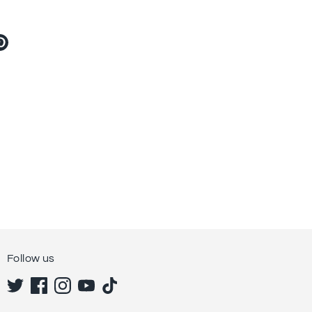
ter
Pin
す
る
Follow us