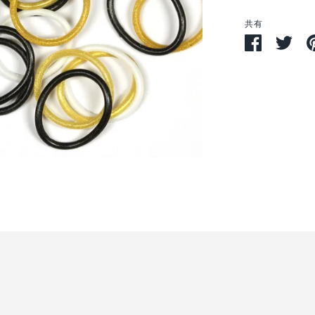
共有
Facebook
Twit
で
で
シ
シ
ェ
ェ
ア
ア
す
る