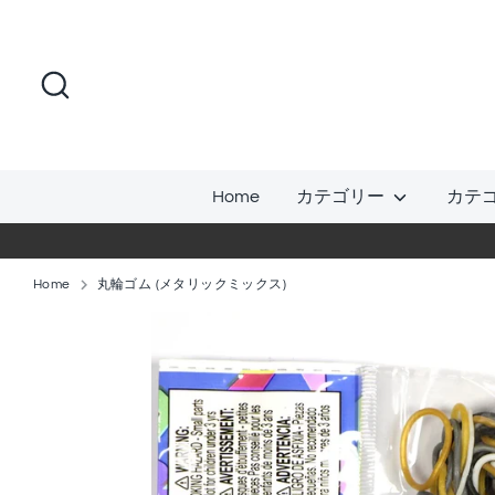
コ
ン
テ
検
ン
索
ツ
に
ス
Home
カテゴリー
カテ
キ
ッ
プ
Home
丸輪ゴム (メタリックミックス)