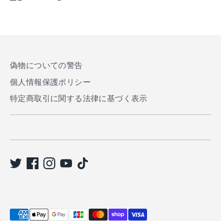
で
で
す
シ
シ
る
ェ
ェ
ア
ア
す
る
偽物についての警告
個人情報保護ポリシー
特定商取引に関する法律に基づく表示
利