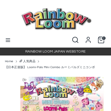
コ
ン
テ
ン
検
当
ツ
索
店
に
を
当
検
ス
0
検
店
索
キ
索
を
ッ
RAINBOW LOOM JAPAN WEBSTORE
検
プ
索
Home
🌈 人気商品
【日本正規版】 Loomi-Pals Mini Combo ルーミパルズミニコンボ