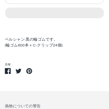
ペルシャン 黒の輪ゴムです。
(輪ゴム600本＋C-クリップ24個)
共有
Facebook
Twitter
Pin
で
で
す
シ
シ
る
ェ
ェ
ア
ア
す
る
偽物についての警告