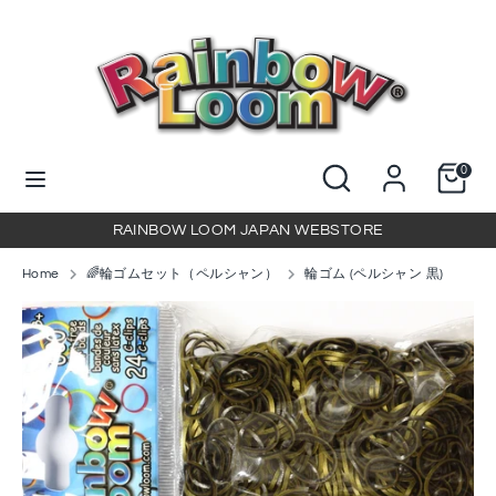
コ
ン
テ
ン
検
当
ツ
索
店
に
を
当
検
ス
0
検
店
索
キ
索
を
ッ
RAINBOW LOOM JAPAN WEBSTORE
検
プ
索
Home
🌈輪ゴムセット（ペルシャン）
輪ゴム (ペルシャン 黒)