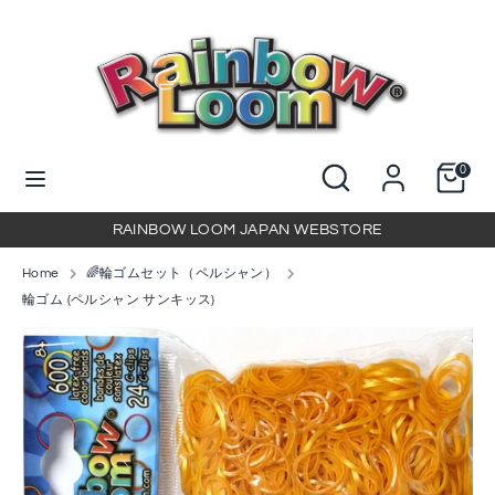
コ
ン
テ
ン
検
当
ツ
索
店
に
を
当
検
ス
0
検
店
索
キ
索
を
ッ
RAINBOW LOOM JAPAN WEBSTORE
検
プ
索
Home
🌈輪ゴムセット（ペルシャン）
輪ゴム (ペルシャン サンキッス)