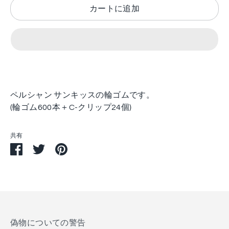
カートに追加
ペルシャン サンキッスの輪ゴムです。
(輪ゴム600本＋C-クリップ24個)
共有
Facebook
Twitter
Pin
で
で
す
シ
シ
る
ェ
ェ
ア
ア
す
る
偽物についての警告